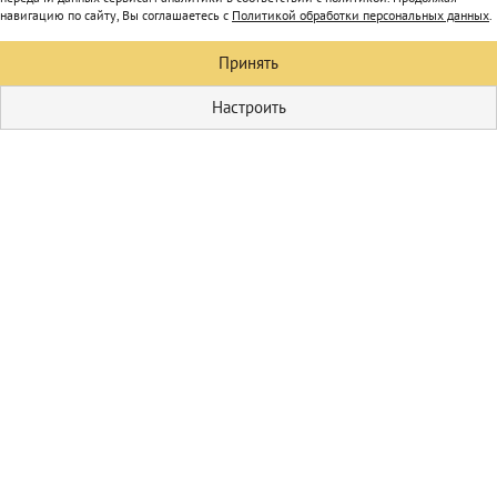
навигацию по сайту, Вы соглашаетесь с
Политикой обработки персональных данных
.
Принять
Настроить
Кулинария
Первые блюда
Домашние
соления
Пицца
Блюда из мяса
Гарниры
Блюда из овощей