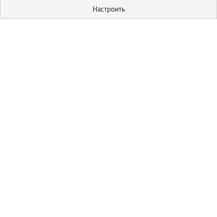
Настроить
Кулинария
Первые блюда
Домашние
соления
Пицца
Блюда из мяса
Гарниры
Блюда из овощей
Салаты
Выпечка
Пироги
Блог