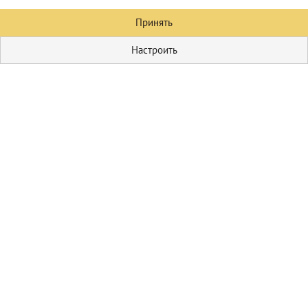
Принять
Настроить
Кулинария
Первые блюда
Домашние
соления
Пицца
Блюда из мяса
Гарниры
Блюда из овощей
Салаты