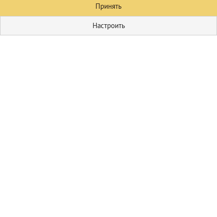
Принять
Настроить
Кулинария
Первые блюда
Домашние
соления
Пицца
Блюда из мяса
Гарниры
Блюда из овощей
Салаты
Выпечка