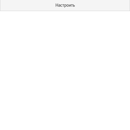
Настроить
Кулинария
Первые блюда
Домашние
соления
Пицца
Блюда из мяса
Гарниры
Блюда из овощей
Салаты
Выпечка
Пироги
Блог