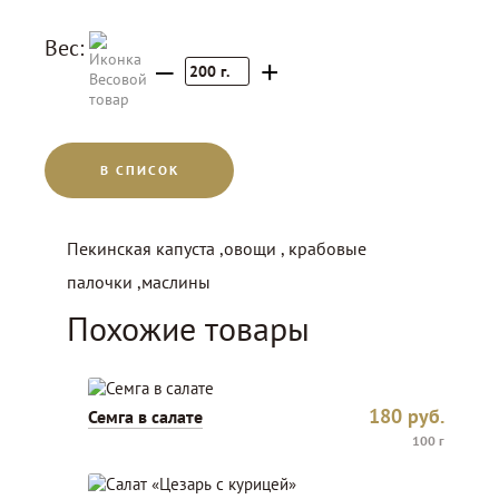
Вес:
–
+
200
г.
В СПИСОК
Пекинская капуста ,овощи , крабовые
палочки ,маслины
Похожие товары
180
руб.
Семга в салате
100 г