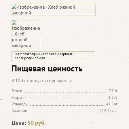
На фотографии изображен вариант
сервировки блюда
Пищевая ценность
В 100 г продукта содержится:
Белки
7.74г
Жиры
1.67г
Углеводы
41.54г
Калории
212.2ккал
Цена:
50
руб.