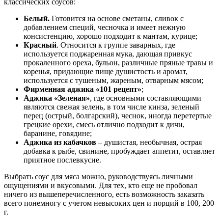
классических соусов:
Белый.
Готовится на основе сметаны, сливок с
добавлением специй, чесночка и имеет нежную
консистенцию, хорошо подходит к мантам, курице;
Красный
. Относится к группе заварных, где
используется поджаренная мука, дающая привкус
прокаленного ореха, бульон, различные пряные травы и
коренья, придающие пище душистость и аромат,
используется с тушеным, жареным, отварным мясом;
Фирменная аджика «101 рецепт»
;
Аджика «Зеленая»
, где основными составляющими
являются свежая зелень, в том числе кинза, зеленый
перец (острый, болгарский), чеснок, иногда перетертые
грецкие орехи, смесь отлично подходит к дичи,
баранине, говядине;
Аджика из кабачков
– душистая, необычная, острая
добавка к рыбе, свинине, пробуждает аппетит, оставляет
приятное послевкусие.
Выбрать соус для мяса можно, руководствуясь личными
ощущениями и вкусовыми. Для тех, кто еще не пробовал
ничего из вышеперечисленного, есть возможность заказать
всего понемногу с учетом невысоких цен и порций в 100, 200
г.