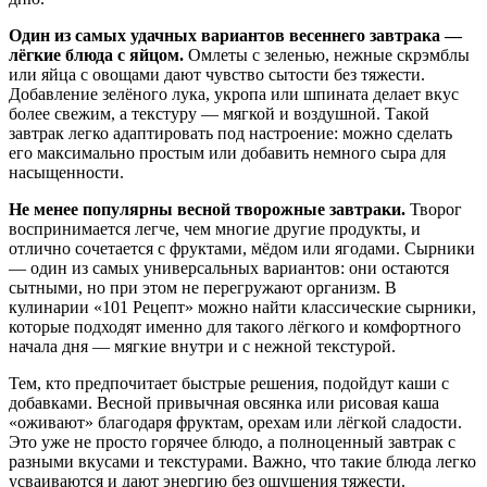
Один из самых удачных вариантов весеннего завтрака —
лёгкие блюда с яйцом.
Омлеты с зеленью, нежные скрэмблы
или яйца с овощами дают чувство сытости без тяжести.
Добавление зелёного лука, укропа или шпината делает вкус
более свежим, а текстуру — мягкой и воздушной. Такой
завтрак легко адаптировать под настроение: можно сделать
его максимально простым или добавить немного сыра для
насыщенности.
Не менее популярны весной творожные завтраки.
Творог
воспринимается легче, чем многие другие продукты, и
отлично сочетается с фруктами, мёдом или ягодами. Сырники
— один из самых универсальных вариантов: они остаются
сытными, но при этом не перегружают организм. В
кулинарии «101 Рецепт» можно найти классические сырники,
которые подходят именно для такого лёгкого и комфортного
начала дня — мягкие внутри и с нежной текстурой.
Тем, кто предпочитает быстрые решения, подойдут каши с
добавками. Весной привычная овсянка или рисовая каша
«оживают» благодаря фруктам, орехам или лёгкой сладости.
Это уже не просто горячее блюдо, а полноценный завтрак с
разными вкусами и текстурами. Важно, что такие блюда легко
усваиваются и дают энергию без ощущения тяжести.