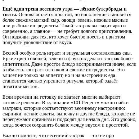
Ещё один тренд весеннего утра — лёгкие бутерброды и
тосты.
Основа остаётся простой, но наполнение становится
более свежим: мягкий сыр, овощи, зелень, нежные мясные
или рыбные ингредиенты. Такой завтрак выглядит ярко и
современно, а главное — не требует долгого приготовления.
Он подходит для тех, кто хочет быстро поесть и при этом
получить удовольствие от вкуса.
Весной особую роль играет и визуальная составляющая еды.
Яркие цвета овощей, зелени и фруктов делают завтрак более
аппетитным. Даже простое блюдо воспринимается иначе, если
в нём есть контраст оттенков и свежие ингредиенты. Это
влияет не только на аппетит, но и на настроение: еда
становится частью утреннего ритуала, который задаёт
позитивный тон.
Если времени на готовку не хватает, многие выбирают
готовые решения. В кулинарии «101 Рецепт» можно найти
завтраки, которые соответствуют весеннему настроению:
сырники, лёгкие салаты, выпечку и другие блюда, которые не
перегружают организм и подходят для начала дня. Это удобно,
когда хочется сохранить баланс между вкусом и простотой.
Важно помнить, что весенний завтрак — это не про