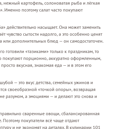
, нежный картофель, солоноватая рыба и лёгкая
. Именно поэтому салат часто покупают
ба» действительно насыщает. Она может заменить
т чувство сытости надолго, а это особенно ценят
ира или дополнительных блюд — он самодостаточен.
его готовили «тазиками» только к праздникам, то
Его покупают порционно, аккуратно оформленным,
просто вкусная, знакомая еда — и в этом его
 шубой — это вкус детства, семейных ужинов и
тся своеобразной «точкой опоры», возвращая
не разумом, а эмоциями — и делают это снова и
, правильно сваренные овощи, сбалансированная
е. Поэтому покупатели всё чаще отдают
туру и не экономят на деталях. В кулинарии 101