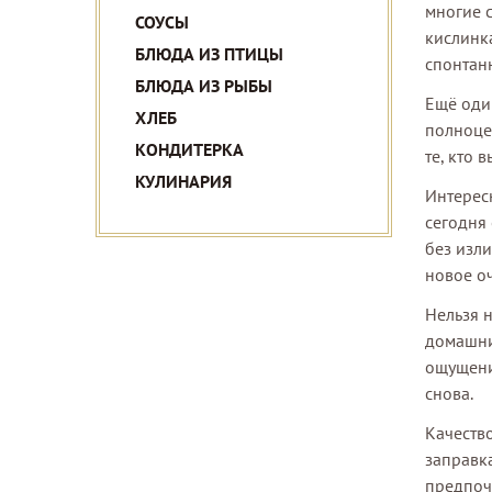
многие 
СОУСЫ
кислинк
БЛЮДА ИЗ ПТИЦЫ
спонтан
БЛЮДА ИЗ РЫБЫ
Ещё один
ХЛЕБ
полноце
КОНДИТЕРКА
те, кто 
КУЛИНАРИЯ
Интересн
сегодня
без изли
новое о
Нельзя н
домашни
ощущение
снова.
Качеств
заправка
предпоч