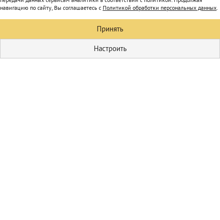
навигацию по сайту, Вы соглашаетесь с
Политикой обработки персональных данных
.
Принять
Настроить
Кулинария
Первые блюда
Домашние
соления
Пицца
Блюда из мяса
Гарниры
Блюда из овощей