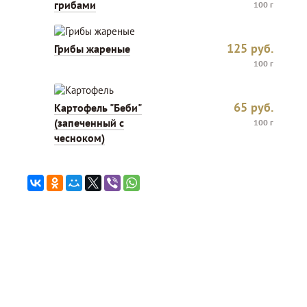
грибами
100 г
125
руб.
Грибы жареные
100 г
65
руб.
Картофель "Беби"
(запеченный с
100 г
чесноком)