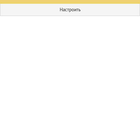
Настроить
Кулинария
Первые блюда
Домашние
соления
Пицца
Блюда из мяса
Гарниры
Блюда из овощей
Салаты
Выпечка
Пироги