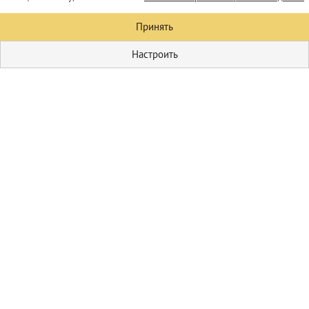
Принять
Настроить
Кулинария
Первые блюда
Домашние
соления
Пицца
Блюда из мяса
Гарниры
Блюда из овощей
Салаты