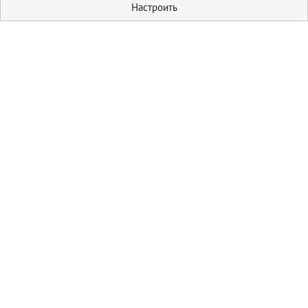
Настроить
Кулинария
Первые блюда
Домашние
соления
Пицца
Блюда из мяса
Гарниры
Блюда из овощей
Салаты
Выпечка
Пироги
Блог