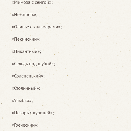
«Мимоза с семгой»;
«Нежность»;
«Оливье с кальмарами»;
«Пекинский»;
«Пикантный»;
«Сельдь под шубой»;
«Солененький»;
«Столичный»;
«Улыбка»;
«Цезарь с курицей»;
«Греческий»;