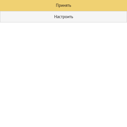
Принять
Настроить
Кулинария
Первые блюда
Домашние
соления
Пицца
Блюда из мяса
Гарниры
Блюда из овощей
Салаты
Выпечка